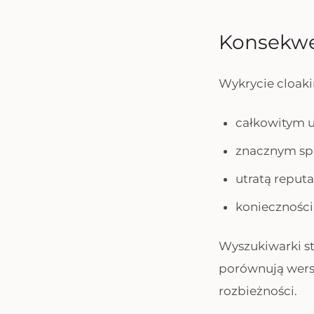
Konsekwe
Wykrycie cloak
całkowitym u
znacznym sp
utratą reputa
koniecznośc
Wyszukiwarki st
porównują wersj
rozbieżności.