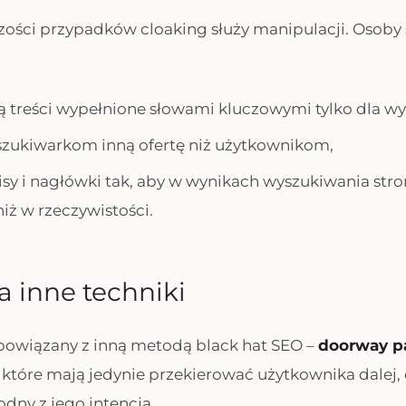
ości przypadków cloaking służy manipulacji. Osoby 
:
 treści wypełnione słowami kluczowymi tylko dla wy
zukiwarkom inną ofertę niż użytkownikom,
isy i nagłówki tak, aby w wynikach wyszukiwania str
 niż w rzeczywistości.
a inne techniki
powiązany z inną metodą black hat SEO –
doorway p
 które mają jedynie przekierować użytkownika dalej,
dny z jego intencją.