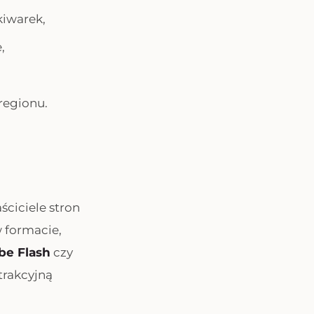
kiwarek,
,
regionu.
ściciele stron
 formacie,
be Flash
czy
trakcyjną