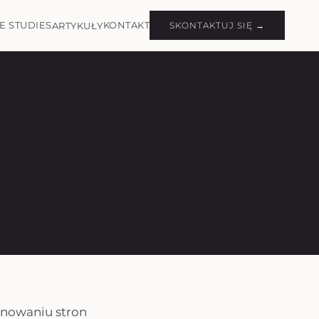
E STUDIES
KONTAKT
ARTYKUŁY
SKONTAKTUJ SIĘ →
onowaniu stron