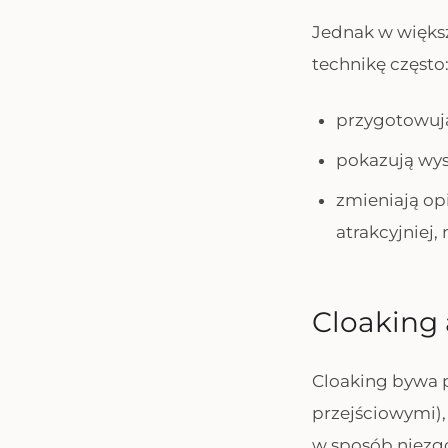
Jednak w większ
technikę często
przygotowują
pokazują wys
zmieniają op
atrakcyjniej,
Cloaking 
Cloaking bywa 
przejściowymi),
w sposób niezgo