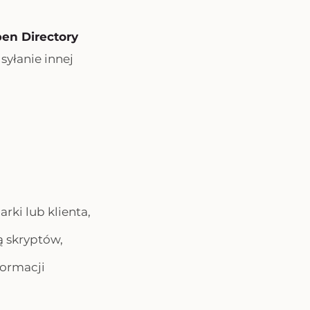
en Directory
syłanie innej
rki lub klienta,
ą skryptów,
formacji