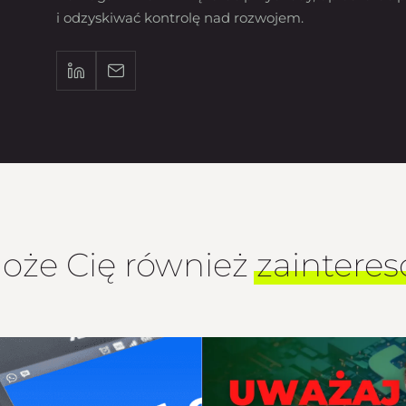
i odzyskiwać kontrolę nad rozwojem.
oże Cię również
zaintere