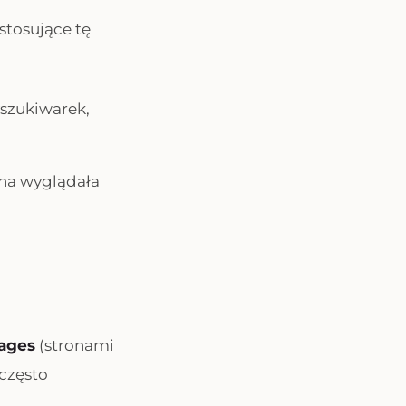
stosujące tę
szukiwarek,
ona wyglądała
ages
(stronami
 często