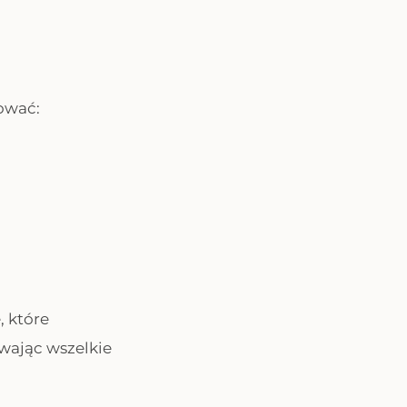
ować:
, które
wając wszelkie