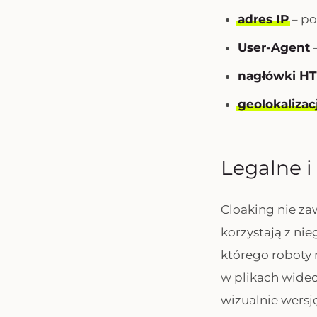
adres IP
– po
User-Agent
–
nagłówki H
geolokalizac
Legalne i
Cloaking nie za
korzystają z ni
którego roboty 
w plikach wideo
wizualnie wersj