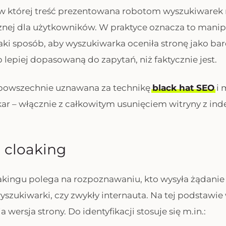
w której treść prezentowana robotom wyszukiwarek r
cznej dla użytkowników. W praktyce oznacza to mani
aki sposób, aby wyszukiwarka oceniła stronę jako bar
 lepiej dopasowaną do zapytań, niż faktycznie jest.
 powszechnie uznawana za technikę
black hat SEO
i 
r – włącznie z całkowitym usunięciem witryny z ind
a cloaking
kingu polega na rozpoznawaniu, kto wysyła żądanie 
wyszukiwarki, czy zwykły internauta. Na tej podstawi
 wersja strony. Do identyfikacji stosuje się m.in.: