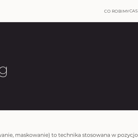
CAS
CO ROBIMY
ng
wanie, maskowanie
) to technika stosowana w pozycj