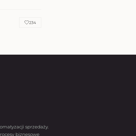
234
omatyzacji sprzedaży.
rocesy biznesowe