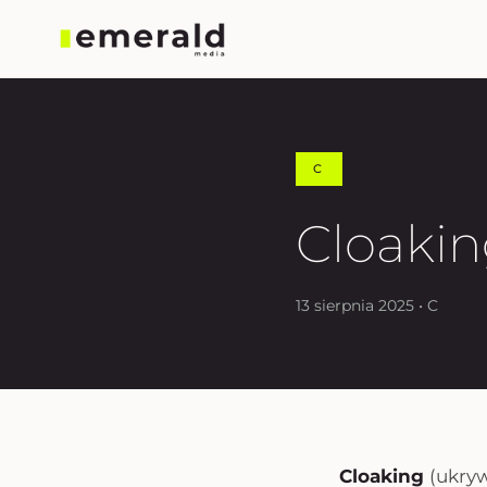
C
Cloaki
13 sierpnia 2025 • C
Cloaking
(
ukry