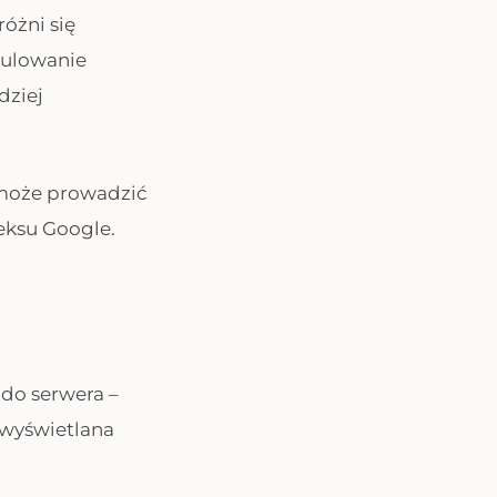
óżni się
pulowanie
dziej
może prowadzić
eksu Google.
do serwera –
e wyświetlana