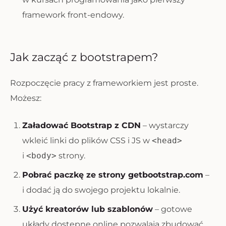
framework front-endowy.
Jak zacząć z bootstrapem?
Rozpoczęcie pracy z frameworkiem jest proste.
Możesz:
Załadować Bootstrap z CDN
– wystarczy
wkleić linki do plików CSS i JS w
<head>
i
<body>
strony.
Pobrać paczkę ze strony getbootstrap.com
–
i dodać ją do swojego projektu lokalnie.
Użyć kreatorów lub szablonów
– gotowe
układy dostępne online pozwalają zbudować