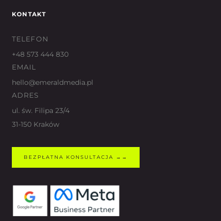
KONTAKT
TELEFON
+48 573 444 830
EMAIL
hello@emeraldmedia.pl
ADRES
ul. św. Filipa 23/4
31-150 Kraków
BEZPŁATNA KONSULTACJA →