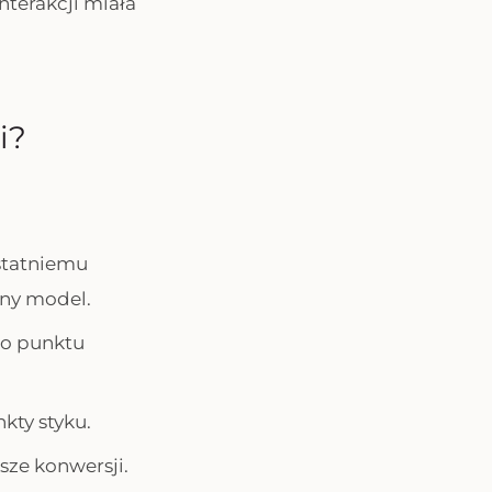
interakcji miała
i?
ostatniemu
ony model.
go punktu
kty styku.
sze konwersji.