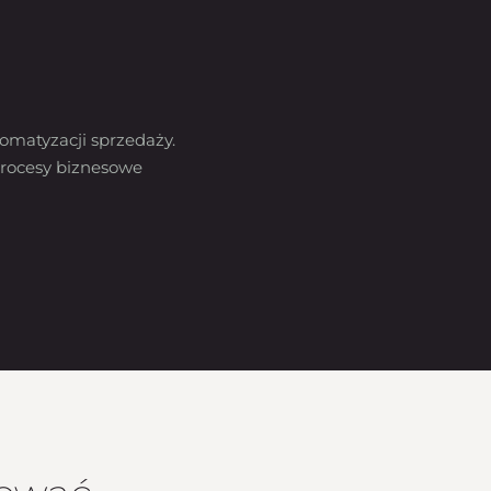
omatyzacji sprzedaży.
rocesy biznesowe