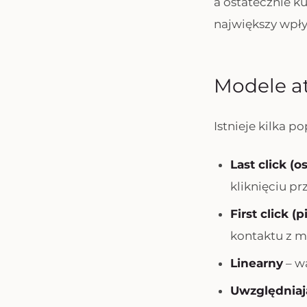
a ostatecznie ku
największy wpły
Modele at
Istnieje kilka p
Last click (o
kliknięciu pr
First click (
kontaktu z m
Linearny
– wa
Uwzględniaj