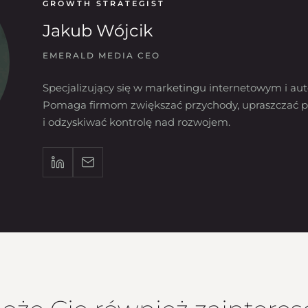
GROWTH STRATEGIST
Jakub Wójcik
EMERALD MEDIA CEO
Specjalizujący się w marketingu internetowym i aut
Pomaga firmom zwiększać przychody, upraszczać p
i odzyskiwać kontrolę nad rozwojem.