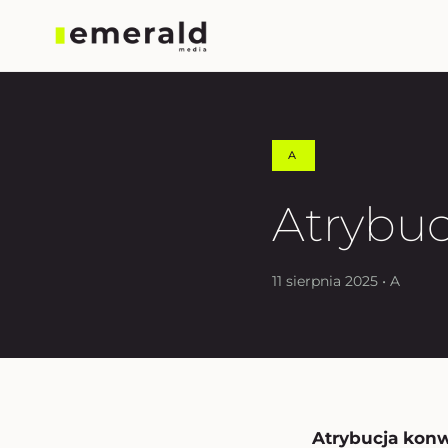
A
Atrybuc
11 sierpnia 2025 • A
Atrybucja konw