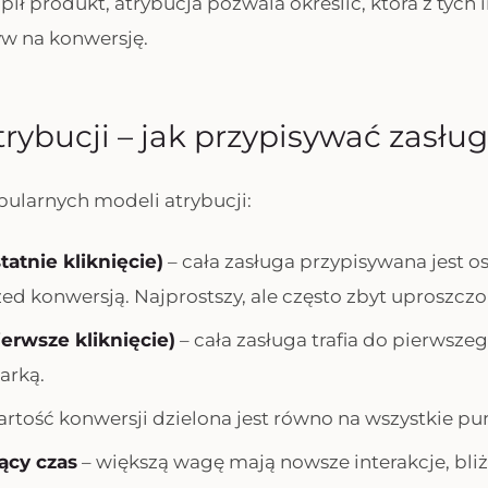
pił produkt, atrybucja pozwala określić, która z tych 
w na konwersję.
rybucji – jak przypisywać zasług
opularnych modeli atrybucji:
statnie kliknięcie)
– cała zasługa przypisywana jest 
zed konwersją. Najprostszy, ale często zbyt uproszcz
pierwsze kliknięcie)
– cała zasługa trafia do pierwsze
arką.
rtość konwersji dzielona jest równo na wszystkie pun
ący czas
– większą wagę mają nowsze interakcje, bliż