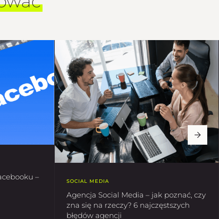
sować
acebooku –
SOCIAL MEDIA
Agencja Social Media – jak poznać, czy
zna się na rzeczy? 6 najczęstszych
błędów agencji