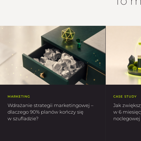
To m
MARKETING
CASE STUDY
Wdrażanie strategii marketingowej –
Jak zwiększ
dlaczego 90% planów kończy się
w 6 miesięc
w szufladzie?
noclegowej