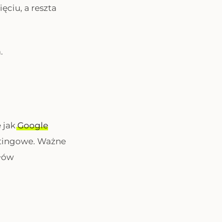
ęciu, a reszta
.
e jak
Google
tingowe. Ważne
ałów