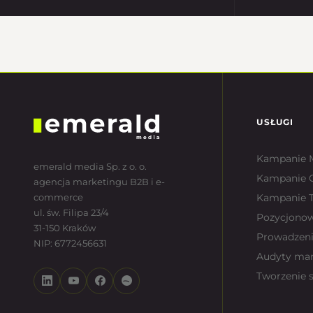
USŁUGI
Kampanie 
emerald media Sp. z o. o.
Kampanie 
agencja marketingu B2B i e-
commerce
Kampanie T
ul. św. Filipa 23/4
Pozycjono
31-150 Kraków
Prowadzeni
NIP: 6772456631
Audyty ma
Tworzenie 