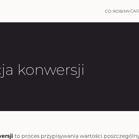
CAS
CO ROBIMY
ja konwersji
ersji
to proces przypisywania wartości poszczegó