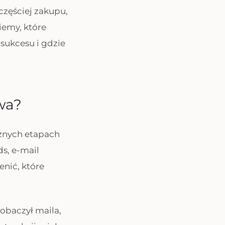
częściej zakupu,
iemy, które
 sukcesu i gdzie
wa?
óżnych etapach
s, e-mail
enić, które
obaczył maila,