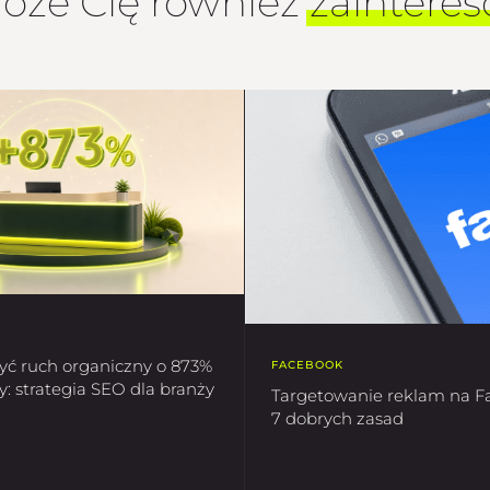
oże Cię również
zaintere
yć ruch organiczny o 873%
FACEBOOK
y: strategia SEO dla branży
Targetowanie reklam na F
7 dobrych zasad