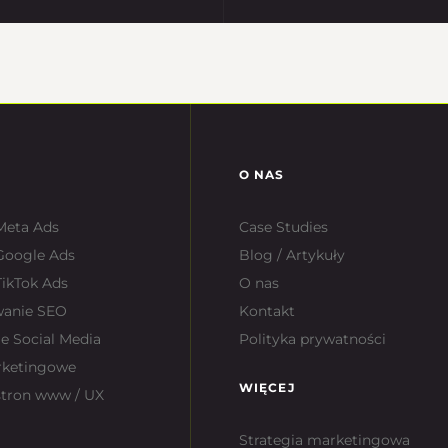
O NAS
Meta Ads
Case Studies
Google Ads
Blog / Artykuły
ikTok Ads
O nas
wanie SEO
Kontakt
e Social Media
Polityka prywatności
rketingowe
WIĘCEJ
stron www / UX
Strategia marketingowa