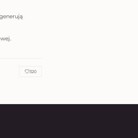
 generują
wej.
320