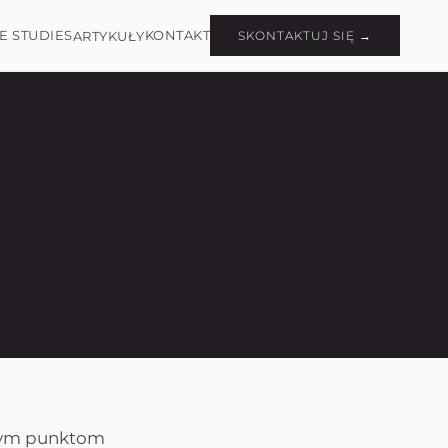
E STUDIES
KONTAKT
ARTYKUŁY
SKONTAKTUJ SIĘ →
lnym punktom