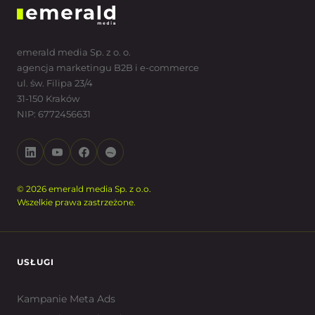
emerald media Sp. z o. o.
agencja marketingu B2B i e-commerce
ul. św. Filipa 23/4
31-150 Kraków
NIP: 6772456631
© 2026 emerald media Sp. z o.o.
Wszelkie prawa zastrzeżone.
USŁUGI
Kampanie Meta Ads