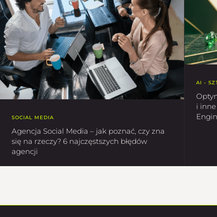
AI - S
Optym
i inn
Engin
SOCIAL MEDIA
Agencja Social Media – jak poznać, czy zna
się na rzeczy? 6 najczęstszych błędów
agencji