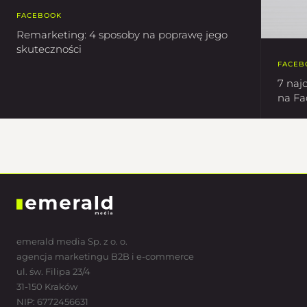
FACEBOOK
Remarketing: 4 sposoby na poprawę jego
skuteczności
FACEB
7 naj
na F
emerald media Sp. z o. o.
agencja marketingu B2B i e-commerce
ul. św. Filipa 23/4
31-150 Kraków
NIP: 6772456631