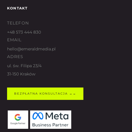
KONTAKT
TELEFON
+48 573 444 830
EMAIL
hello@emeraldmedia.pl
ADRES
ul. św. Filipa 23/4
31-150 Kraków
BEZPŁATNA KONSULTACJA →