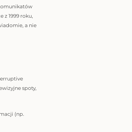
e komunikatów
 z 1999 roku,
wiadomie, a nie
erruptive
ewizyjne spoty,
macji (np.