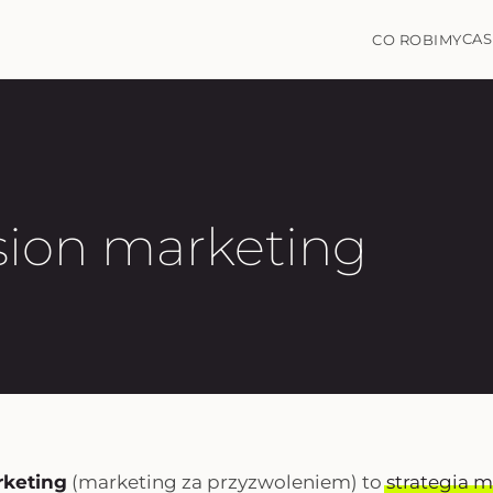
CAS
CO ROBIMY
sion marketing
rketing
(marketing za przyzwoleniem) to
strategia 