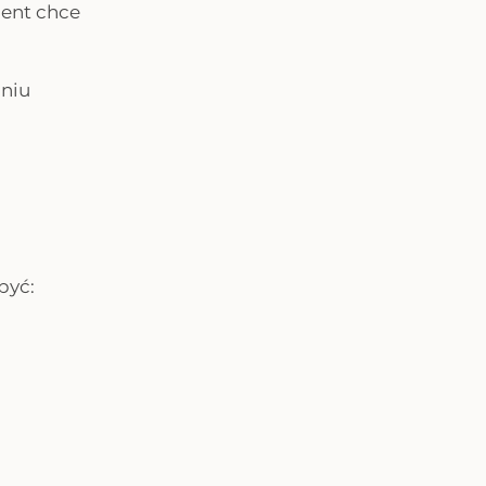
ient chce
aniu
być: