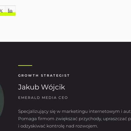
GROWTH STRATEGIST
Jakub Wójcik
EMERALD MEDIA CEO
Specjalizujący się w marketingu internetowym i aut
Pomaga firmom zwiększać przychody, upraszczać p
i odzyskiwać kontrolę nad rozwojem.