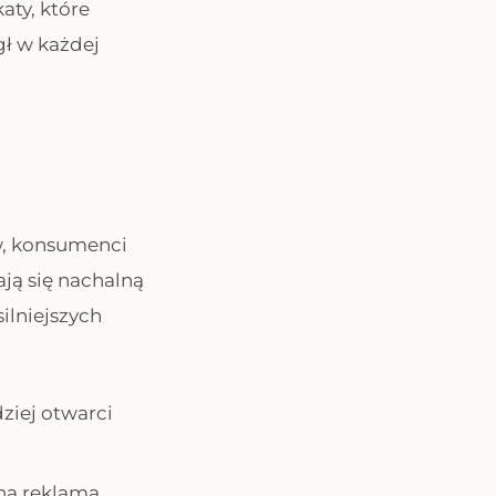
ty, które
gł w każdej
w, konsumenci
ają się nachalną
ilniejszych
dziej otwarci
ną reklamą.