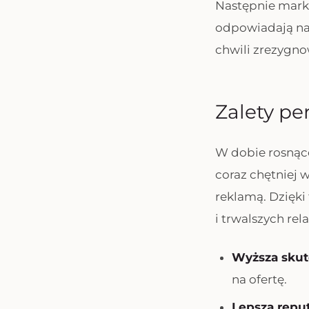
Następnie mark
odpowiadają na 
chwili zrezygno
Zalety p
W dobie rosnąc
coraz chętniej w
reklamą. Dzięki
i trwalszych rela
Wyższa skut
na ofertę.
Lepsza repu