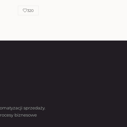
320
omatyzacji sprzedaży.
rocesy biznesowe