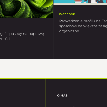
FACEBOOK
Prowadzenie profilu na Fa
sposobów na większe zasię
organiczne
g: 4 sposoby na poprawę
zności
O NAS