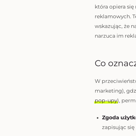
która opiera s
reklamowych. Te
wskazując, że n
narzuca im rekl
Co oznac
W przeciwieńst
marketing), gdz
pop-upy
), perm
Zgoda użyt
zapisując się