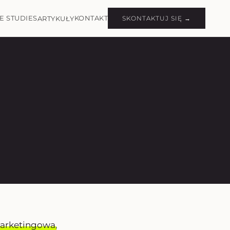
E STUDIES
KONTAKT
ARTYKUŁY
SKONTAKTUJ SIĘ →
marketingowa
,