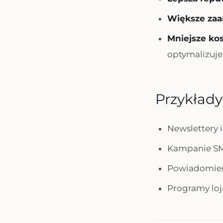
Większe za
Mniejsze ko
optymalizuje
Przykład
Newslettery 
Kampanie SM
Powiadomien
Programy loj