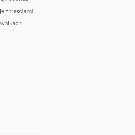
e z treściami.
ownikach