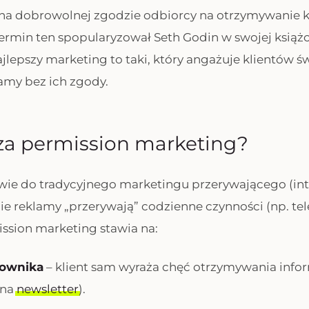
ię na dobrowolnej zgodzie odbiorcy na otrzymywani
rmin ten spopularyzował Seth Godin w swojej książce
ajlepszy marketing to taki, który angażuje klientów ś
amy bez ich zgody.
za permission marketing?
wie do tradycyjnego marketingu przerywającego (int
ie reklamy „przerywają” codzienne czynności (np. tel
ission marketing stawia na:
kownika
– klient sam wyraża chęć otrzymywania infor
 na
newsletter
).