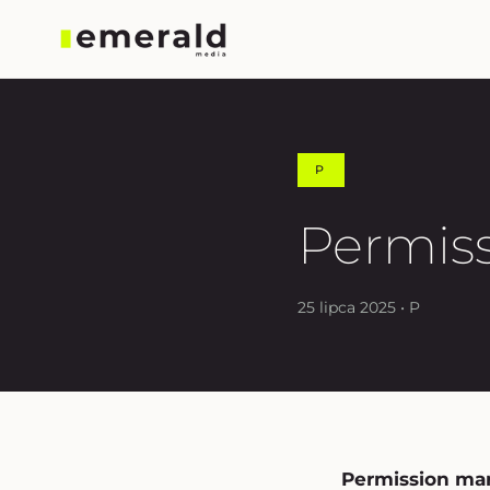
P
Permis
25 lipca 2025 • P
Permission ma