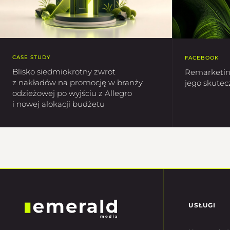
CASE STUDY
FACEBOOK
Blisko siedmiokrotny zwrot
Remarketin
z nakładów na promocję w branży
jego skutec
odzieżowej po wyjściu z Allegro
i nowej alokacji budżetu
USŁUGI