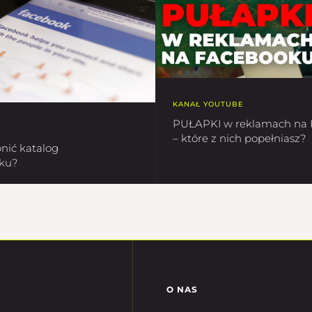
KANAŁ YOUTUBE
PUŁAPKI w reklamach na
– które z nich popełniasz?
nić katalog
ku?
O NAS