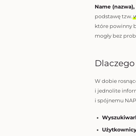
Name (nazwa), 
podstawę tzw.
które powinny b
mogły bez prob
Dlaczego 
W dobie rosnące
i jednolite inf
i spójnemu NAP
Wyszukiwarki
Użytkownicy