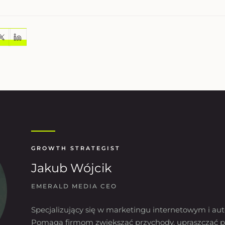
GROWTH STRATEGIST
Jakub Wójcik
EMERALD MEDIA CEO
Specjalizujący się w marketingu internetowym i aut
Pomaga firmom zwiększać przychody, upraszczać p