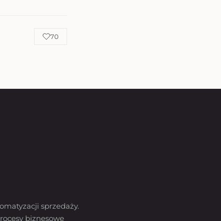
70
omatyzacji sprzedaży.
rocesy biznesowe