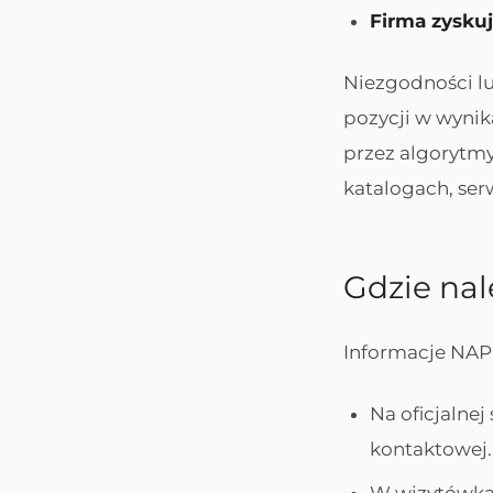
Firma zyskuj
Niezgodności l
pozycji w wynik
przez algorytmy
katalogach, ser
Gdzie na
Informacje NAP 
Na oficjalnej
kontaktowej.