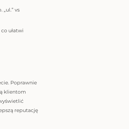
 „ul.” vs
 co ułatwi
ecie. Poprawnie
ją klientom
wyświetlić
lepszą reputację