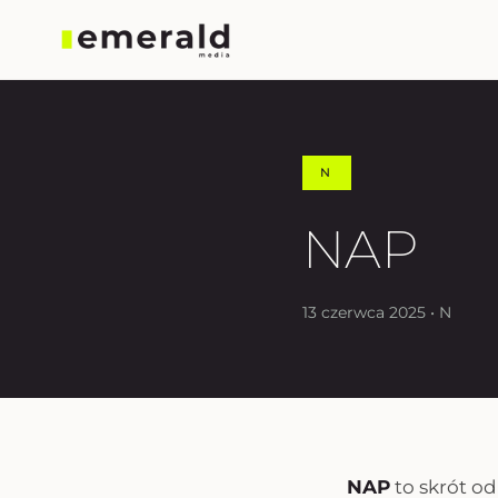
N
NAP
13 czerwca 2025 • N
NAP
to skrót o