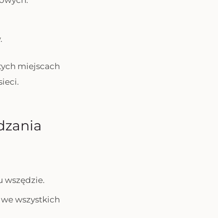
powych.
.
tych miejscach
ieci.
dzania
u wszędzie.
t we wszystkich