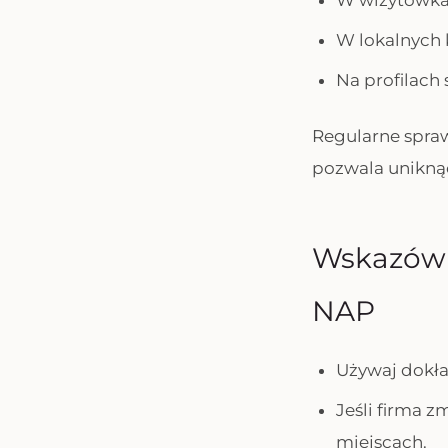
W wizytówk
W lokalnych 
Na profilach
Regularne spraw
pozwala uniknąć
Wskazówk
NAP
Używaj dokła
Jeśli firma 
miejscach.