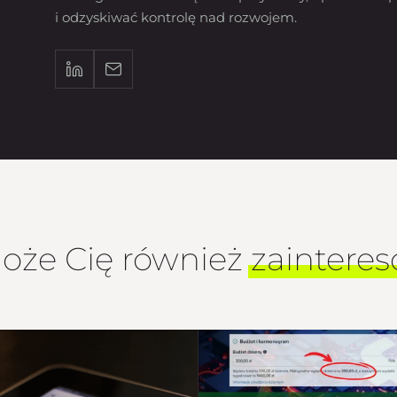
i odzyskiwać kontrolę nad rozwojem.
oże Cię również
zaintere