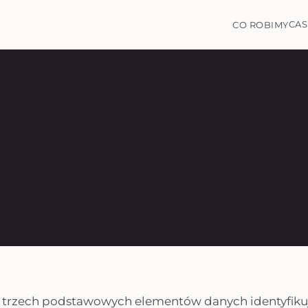
CAS
CO ROBIMY
d trzech podstawowych elementów danych identyfikuj