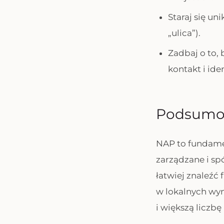
Staraj się un
„ulica”).
Zadbaj o to, 
kontakt i iden
Podsumo
NAP to fundam
zarządzane i sp
łatwiej znaleźć
w lokalnych wyn
i większą liczbę