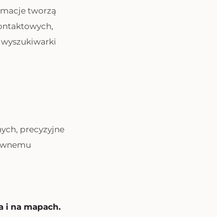
ormacje tworzą
ontaktowych,
i wyszukiwarki
nych, precyzyjne
prawnemu
a i na mapach.