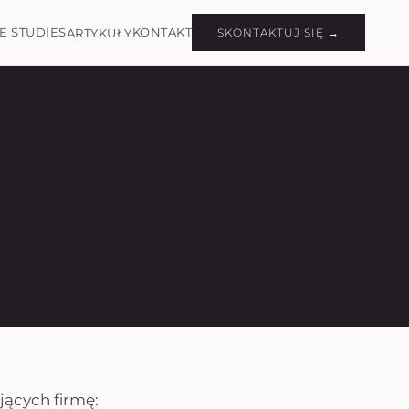
E STUDIES
KONTAKT
ARTYKUŁY
SKONTAKTUJ SIĘ →
ących firmę: