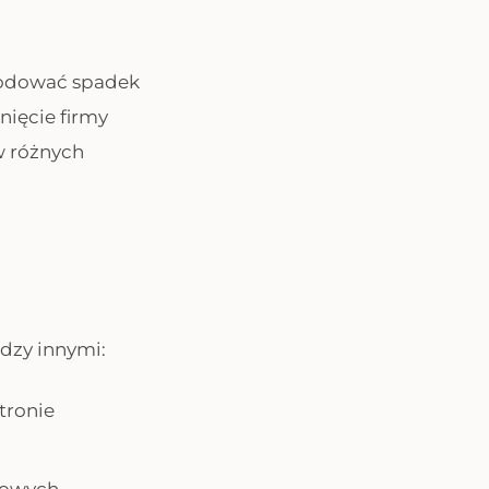
wodować spadek
nięcie firmy
w różnych
dzy innymi:
stronie