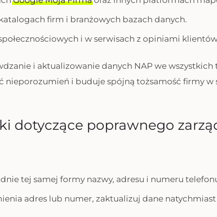
ach
Google Moja Firma
oraz innych platformach ma
katalogach firm i branżowych bazach danych.
 społecznościowych i w serwisach z opiniami klientów
dzanie i aktualizowanie danych NAP we wszystkich 
 nieporozumień i buduje spójną tożsamość firmy w s
i dotyczące poprawnego zarzą
dnie tej samej formy nazwy, adresu i numeru telefon
zmienia adres lub numer, zaktualizuj dane natychmias