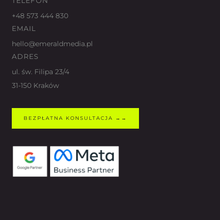
TELEFON
+48 573 444 830
EMAIL
hello@emeraldmedia.pl
ADRES
ul. św. Filipa 23/4
31-150 Kraków
BEZPŁATNA KONSULTACJA →