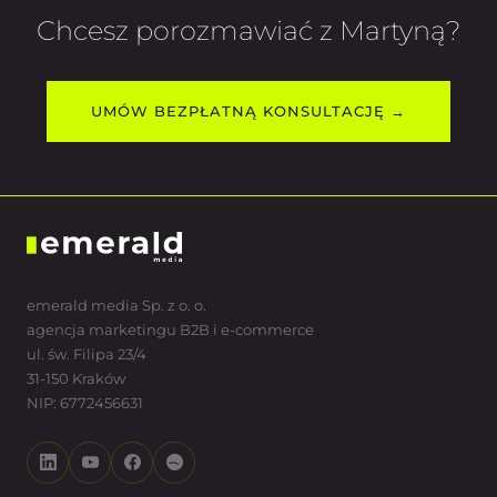
Chcesz porozmawiać z Martyną?
UMÓW BEZPŁATNĄ KONSULTACJĘ →
emerald media Sp. z o. o.
agencja marketingu B2B i e-commerce
ul. św. Filipa 23/4
31-150 Kraków
NIP: 6772456631