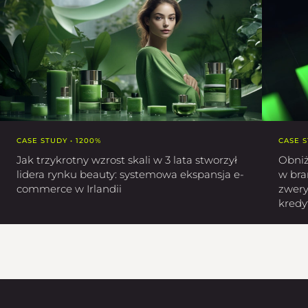
CASE STUDY • 1200%
CASE S
Jak trzykrotny wzrost skali w 3 lata stworzył
Obniż
lidera rynku beauty: systemowa ekspansja e-
w bra
commerce w Irlandii
zwery
kred