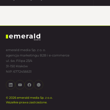
emerald media Sp. z o. o.
agencja marketingu B2B i e-commerce
ul. św. Filipa 23/4
31-150 Kraków
NIP: 6772456631
© 2026 emerald media Sp. z o.o.
Wszelkie prawa zastrzeżone.