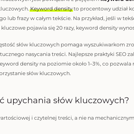
 kluczowych
.
Keyword density
to procentowy udział k
 lub frazy w całym tekście. Na przykład, jeśli w tekś
 kluczowe pojawia się 20 razy, keyword density wynos
stość słów kluczowych pomaga wyszukiwarkom zro
sztucznego nasycania treści. Najlepsze praktyki SEO za
yword density na poziomie około 1–3%, co pozwala 
orzystanie słów kluczowych.
ać upychania słów kluczowych?
wartościowej i czytelnej treści, a nie na mechaniczn