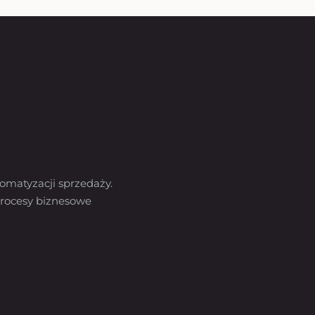
omatyzacji sprzedaży.
rocesy biznesowe