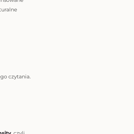
wansowane
turalne
go czytania.
sity
, czyli