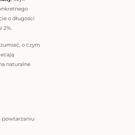
onkretnego
cie o długości
i 2%.
zumieć, o czym
lecają
na naturalne
ym powtarzaniu