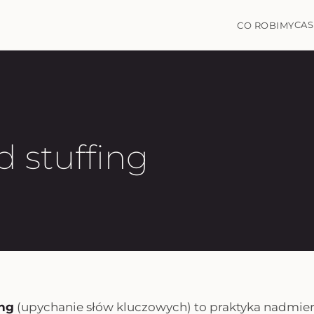
CAS
CO ROBIMY
 stuffing
ing
(
upychanie słów kluczowych
) to praktyka nadmie