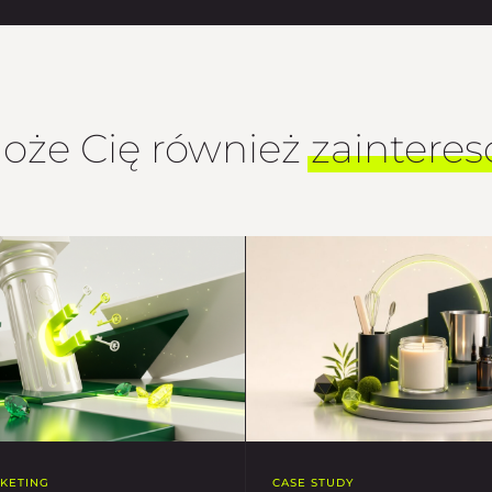
oże Cię również
zaintere
KETING
CASE STUDY