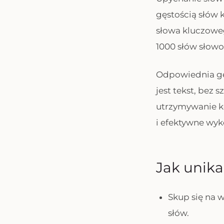
gęstością słów
słowa kluczowego
1000 słów słowo
Odpowiednia gę
jest tekst, bez 
utrzymywanie ke
i efektywne wyk
Jak unik
Skup się na 
słów.