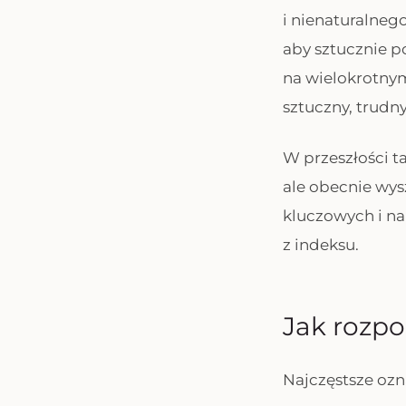
i nienaturalneg
aby sztucznie p
na wielokrotnym
sztuczny, trudny
W przeszłości t
ale obecnie wys
kluczowych i na
z indeksu.
Jak rozpo
Najczęstsze ozna