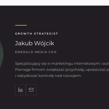
GROWTH STRATEGIST
Jakub Wójcik
EMERALD MEDIA CEO
Specjalizujący się w marketingu internetowym i aut
Pomaga firmom zwiększać przychody, upraszczać p
i odzyskiwać kontrolę nad rozwojem.