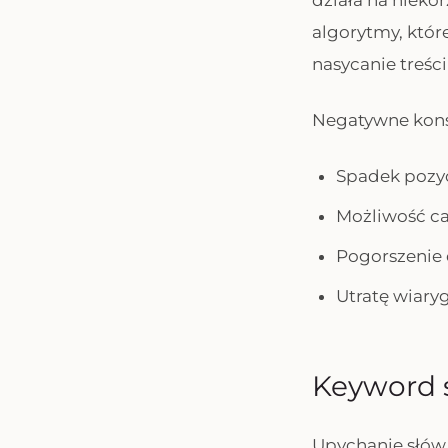
działa na nieko
algorytmy, któr
nasycanie treści
Negatywne kons
Spadek pozyc
Możliwość ca
Pogorszenie 
Utratę wiary
Keyword s
Upychanie słów