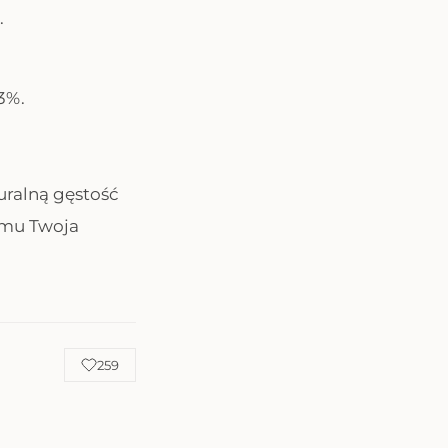
.
3%.
uralną gęstość
temu Twoja
259