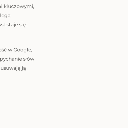
mi kluczowymi,
olega
t staje się
ość w Google,
upychanie słów
 usuwają ją