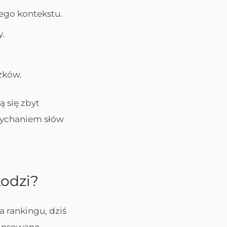
go kontekstu.
.
zków.
ą się zbyt
pychaniem słów
odzi?
a rankingu, dziś