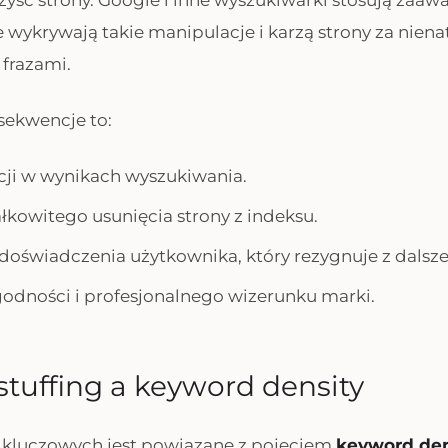
rzyść strony. Google i inne wyszukiwarki stosują zaa
e wykrywają takie manipulacje i karzą strony za niena
 frazami.
ekwencje to:
ji w wynikach wyszukiwania.
łkowitego usunięcia strony z indeksu.
doświadczenia użytkownika, który rezygnuje z dalsze
godności i profesjonalnego wizerunku marki.
tuffing a keyword density
 kluczowych jest powiązane z pojęciem
keyword den