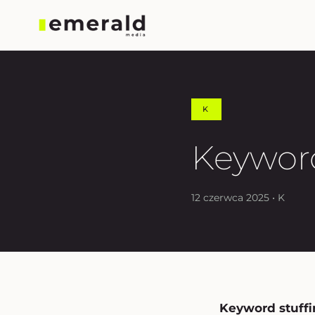
K
Keyword
12 czerwca 2025 • K
Keyword stuff