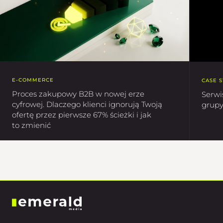
E-COMMERCE
CASE 
Proces zakupowy B2B w nowej erze
Serwi
cyfrowej. Dlaczego klienci ignorują Twoją
grupy
ofertę przez pierwsze 67% ścieżki i jak
to zmienić