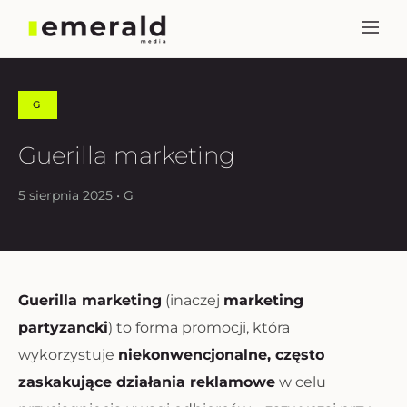
G
Guerilla marketing
5 sierpnia 2025 • G
Guerilla marketing
(inaczej
marketing
partyzancki
) to forma promocji, która
wykorzystuje
niekonwencjonalne, często
zaskakujące działania reklamowe
w celu