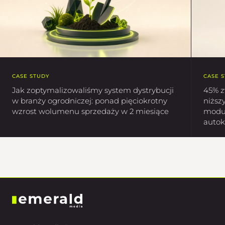
CASE STUDY
CASE 
Jak zoptymalizowaliśmy system dystrybucji
45% z
w branży ogrodniczej: ponad pięciokrotny
niższ
wzrost wolumenu sprzedaży w 2 miesiące
moduł
autok