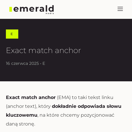
E
Exact match anchor
16 czerwca 2025 • E
Exact match anchor
(EMA) to taki tekst linku
(anchor text), który
dokładnie odpowiada słowu
kluczowemu
, na które chcemy pozycjonować
daną stronę.