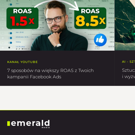
AI - S
KANAŁ YOUTUBE
Sztuc
7 sposobów na większy ROAS z Twoich
i wyz
kampanii Facebook Ads