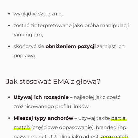
wyglądać sztucznie,
zostać zinterpretowane jako próba manipulacji
rankingiem,
skończyć się
obniżeniem pozycji
zamiast ich
poprawą.
Jak stosować EMA z głową?
Używaj ich rozsądnie
– najlepiej jako część
zróżnicowanego profilu linków.
Mieszaj typy anchorów
– używaj także
partial
match
(częściowe dopasowanie), branded (np.
nazwa marki), URL (link jako adres),
zero match