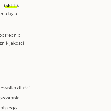
i (
SERP
).
ona była
zpośrednio
nik jakości
kownika dłużej
ozostania
dalszego