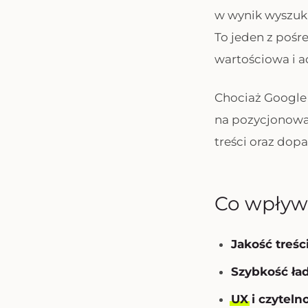
w wynik wyszuki
To jeden z pośr
wartościowa i 
Chociaż Google 
na pozycjonowan
treści oraz dop
Co wpływ
Jakość treśc
Szybkość ła
UX
i czyteln