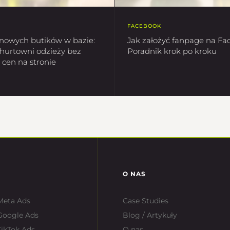
FACEBOOK
nowych butików w bazie:
Jak założyć fanpage na F
hurtowni odzieży bez
Poradnik krok po kroku
cen na stronie
O NAS
Meta Ads
Case Studies
Google Ads
Blog / Artykuły
ikTok Ads
O nas