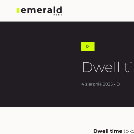
D
Dwell t
4 sierpnia 2025 • D
Dwell time
to c