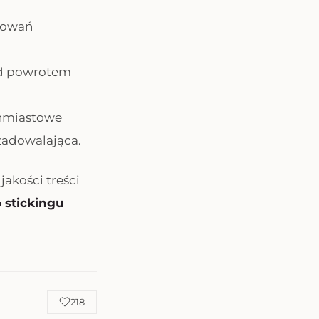
chowań
zed powrotem
chmiastowe
ezadowalająca.
jakości treści
 stickingu
218