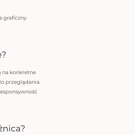
s graficzny
e?
ą na konkretne
do przeglądania.
i responsywność
óżnica?