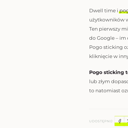
Dwell time i
pog
użytkowników w
Ten pierwszy mi
do Google – im d
Pogo sticking o
kliknięcie w inn
Pogo sticking 
lub złym dopas
to natomiast oz
UDOSTĘPNIJ