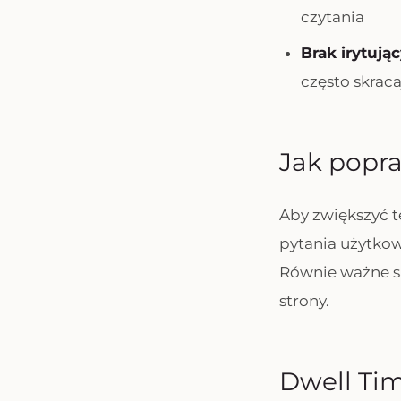
czytania
Brak irytuj
często skrac
Jak popra
Aby zwiększyć t
pytania użytkow
Równie ważne są
strony.
Dwell Tim