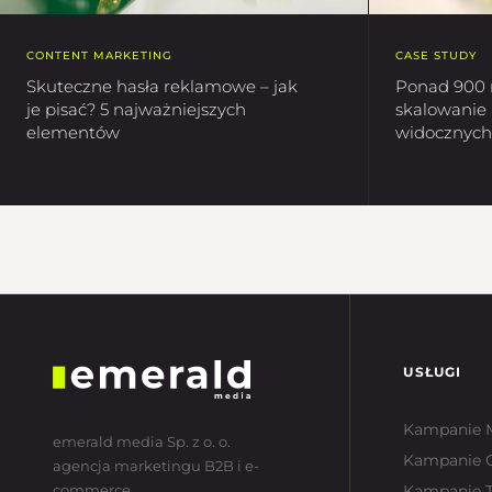
CONTENT MARKETING
CASE STUDY
Skuteczne hasła reklamowe – jak
Ponad 900 
je pisać? 5 najważniejszych
skalowanie 
elementów
widocznych 
USŁUGI
Kampanie 
emerald media Sp. z o. o.
Kampanie 
agencja marketingu B2B i e-
commerce
Kampanie T