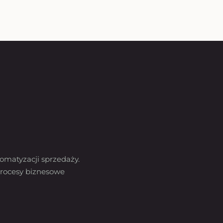
omatyzacji sprzedaży.
rocesy biznesowe