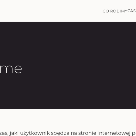
CAS
CO ROBIMY
ime
zas, jaki użytkownik spędza na stronie internetowej p