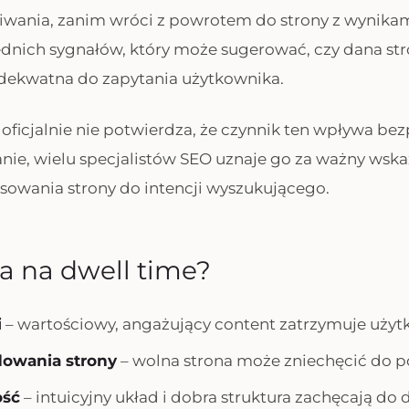
wania, zanim wróci z powrotem do strony z wynikam
ednich sygnałów, który może sugerować, czy dana str
adekwatna do zapytania użytkownika.
oficjalnie nie potwierdza, że czynnik ten wpływa be
ie, wielu specjalistów SEO uznaje go za ważny wskaź
asowania strony do intencji wyszukującego.
a na dwell time?
i
– wartościowy, angażujący content zatrzymuje użyt
dowania strony
– wolna strona może zniechęcić do p
ość
– intuicyjny układ i dobra struktura zachęcają do 