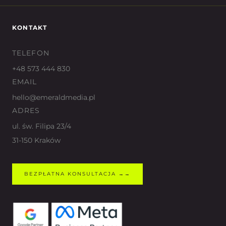
KONTAKT
TELEFON
+48 573 444 830
EMAIL
hello@emeraldmedia.pl
ADRES
ul. św. Filipa 23/4
31-150 Kraków
BEZPŁATNA KONSULTACJA →