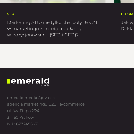
SEO
E-COM
Marketing AI to nie tylko chatboty. Jak AI
Jak w
w marketingu zmienia reguły gry
Rekla
w pozycjonowaniu (SEO i GEO)?
emerald media Sp. z o. o.
agencja marketingu B2B i e-commerce
ul. św. Filipa 23/4
31-150 Kraków
NIP: 6772456631