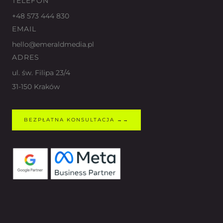
TELEFON
+48 573 444 830
EMAIL
hello@emeraldmedia.pl
ADRES
ul. św. Filipa 23/4
31-150 Kraków
BEZPŁATNA KONSULTACJA →