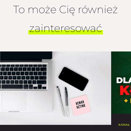
To może Cię również
zainteresować
KANAŁ