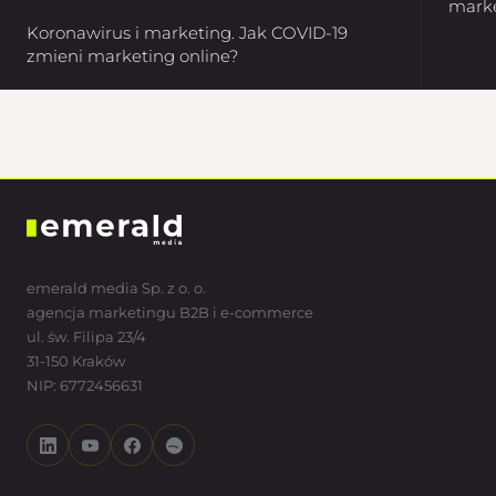
marke
Koronawirus i marketing. Jak COVID-19
zmieni marketing online?
emerald media Sp. z o. o.
agencja marketingu B2B i e-commerce
ul. św. Filipa 23/4
31-150 Kraków
NIP: 6772456631