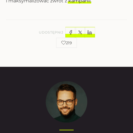
i maksymalizować zwrot z
kampanii
.
UDOSTĘPNIJ
219