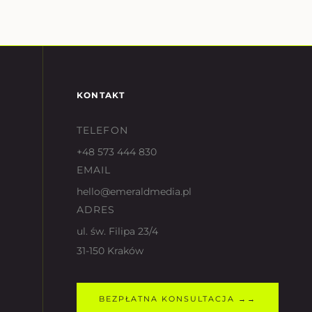
KONTAKT
TELEFON
+48 573 444 830
EMAIL
hello@emeraldmedia.pl
ADRES
ul. św. Filipa 23/4
31-150 Kraków
BEZPŁATNA KONSULTACJA →