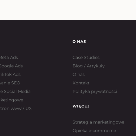
O NAS
Meta Ads
Case Studies
Google Ads
Blog / Artykuły
ikTok Ads
O nas
wanie SEO
Kontakt
e Social Media
Polityka prywatności
rketingowe
WIĘCEJ
stron www / UX
Strategia marketingowa
Opieka e-commerce