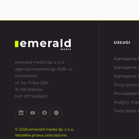
USŁUGI
Kampanie 
emerald media Sp. z o. o.
Kampanie 
agencja marketingu B2B i e-
commerce
Kampanie T
ul. św. Filipa 23/4
Pozycjono
31-150 Kraków
Prowadzeni
NIP: 6772456631
Audyty ma
Tworzenie 
© 2026 emerald media Sp. z o.o.
Wszelkie prawa zastrzeżone.