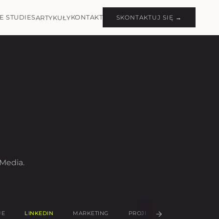
E STUDIES
KONTAKT
ARTYKUŁY
SKONTAKTUJ SIĘ →
Media.
JE
LINKEDIN
MARKETING
PROJEKTOWANIE UX/UI