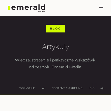
BLOG
Artykuły
Wiedza, strategie i praktyczne wskazówki
od zespołu Emerald Media.
WSZYSTKIE
AI
CONTENT MARKETING
E-COMMERCE