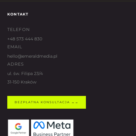
KONTAKT
TELEFON
+48 573 444 830
EMAIL
hello@emeraldmedia.pl
ADRES
ul. św. Filipa 23/4
31-150 Kraków
BEZPŁATNA KONSULTACJA →