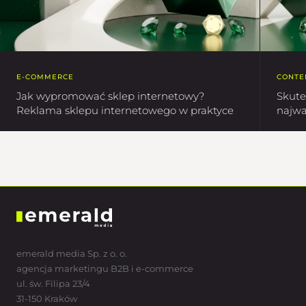
E-COMMERCE
CONTE
Jak wypromować sklep internetowy?
Skute
Reklama sklepu internetowego w praktyce
najwa
emerald media Sp. z o. o.
agencja marketingu B2B i e-commerce
ul. św. Filipa 23/4
31-150 Kraków