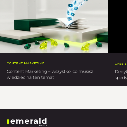
CONTENT MARKETING
CASE 
Content Marketing – wszystko, co musisz
Dedyk
wiedzieć na ten temat
spedy