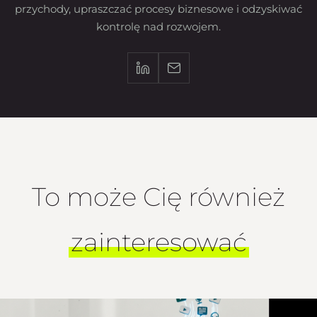
przychody, upraszczać procesy biznesowe i odzyskiwać
kontrolę nad rozwojem.
To może Cię również
zainteresować