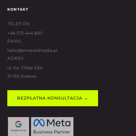
KONTAKT
TELEFON
+48 573 444 830
EMAIL
hello@emeraldmedia.pl
ADRES
ul. św. Filipa 23/4
31-150 Kraków
BEZPŁATNA KONSULTACJA →