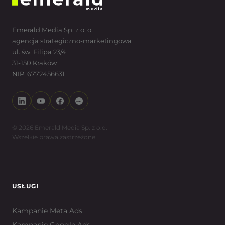
Emerald Media Sp. z o. o.
agencja strategiczno-marketingowa
ul. św. Filipa 23/4
31-150 Kraków
NIP: 6772456631
© 2026 Emerald Media Sp. z o.o.
Wszelkie prawa zastrzeżone.
USŁUGI
Kampanie Meta Ads