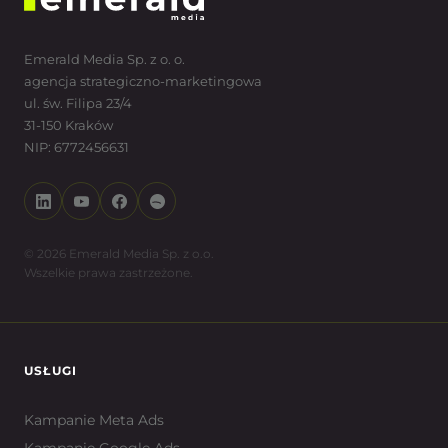
Emerald Media Sp. z o. o.
agencja strategiczno-marketingowa
ul. św. Filipa 23/4
31-150 Kraków
NIP: 6772456631
© 2026 Emerald Media Sp. z o.o.
Wszelkie prawa zastrzeżone.
USŁUGI
Kampanie Meta Ads