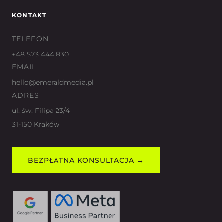
KONTAKT
TELEFON
+48 573 444 830
EMAIL
hello@emeraldmedia.pl
ADRES
ul. św. Filipa 23/4
31-150 Kraków
BEZPŁATNA KONSULTACJA →