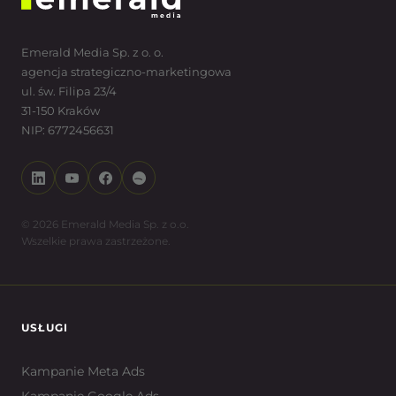
Emerald Media Sp. z o. o.
agencja strategiczno-marketingowa
ul. św. Filipa 23/4
31-150 Kraków
NIP: 6772456631
© 2026 Emerald Media Sp. z o.o.
Wszelkie prawa zastrzeżone.
USŁUGI
Kampanie Meta Ads