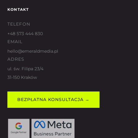
KONTAKT
TELEFON
+48 573 444 830
EMAIL
hello@emeraldmedia.pl
ADRES
ul. św. Filipa 23/4
31-150 Kraków
BEZPŁATNA KONSULTACJA →