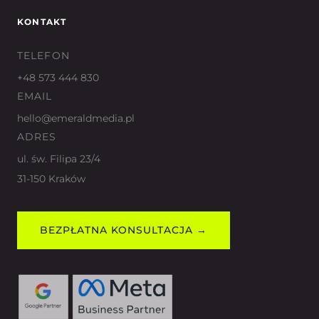
KONTAKT
TELEFON
+48 573 444 830
EMAIL
hello@emeraldmedia.pl
ADRES
ul. św. Filipa 23/4
31-150 Kraków
BEZPŁATNA KONSULTACJA →