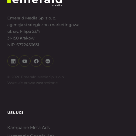
Emerald Media Sp. z o. o.
agencja strategiczno-marketingowa
ul. św. Filipa 23/4
31-150 Kraków
NIP: 6772456631
© 2026 Emerald Media Sp. z o.o.
Wszelkie prawa zastrzeżone.
USŁUGI
Kampanie Meta Ads