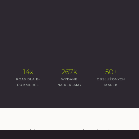
14x
267k
50+
ROAS DLA E-
WYDANE
OBSŁUŻONYCH
COMMERCE
NA REKLAMY
MAREK
Czy reklama na Facebooku jest